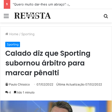
“Quero muito dar-lhes um abraço”: Alexandre Quintas sofre sem notícias dos irmãos que salvou em Alcácer do Sal
Menu
P
p
Home
/
Sporting
Sporting
Calado diz que Sporting
subornou árbitro para
marcar pênalti
Paulo Chissico
07/02/2022
Última Actualização 07/02/2022
4
lido 1 minuto