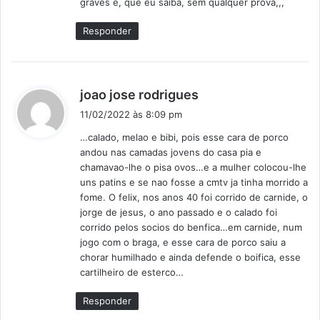
graves e, que eu saiba, sem qualquer prova,,,
Responder
d
joao jose rodrigues
i
11/02/2022 às 8:09 pm
z
…calado, melao e bibi, pois esse cara de porco
:
andou nas camadas jovens do casa pia e
chamavao-lhe o pisa ovos…e a mulher colocou-lhe
uns patins e se nao fosse a cmtv ja tinha morrido a
fome. O felix, nos anos 40 foi corrido de carnide, o
jorge de jesus, o ano passado e o calado foi
corrido pelos socios do benfica…em carnide, num
jogo com o braga, e esse cara de porco saiu a
chorar humilhado e ainda defende o boifica, esse
cartilheiro de esterco…
Responder