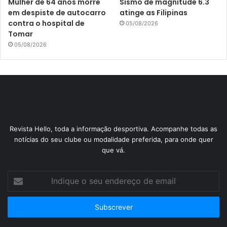
Mulher de 64 anos morre
Sismo de magnitude 6.3
em despiste de autocarro
atinge as Filipinas
contra o hospital de
05/08/2026
Tomar
05/08/2026
Revista Hello, toda a informação desportiva. Acompanhe todas as
notícias do seu clube ou modalidade preferida, para onde quer
que vá.
Indique
o
seu
endereço
de