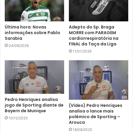
n
d
e
r
Última hora: Novas
Adepto do Sp. Braga
e
informações sobre Pablo
MORRE com PARAGEM
ç
Sarabia
cardiorrespiratória na
o
FINAL da Taça da Liga
04/08/2026
d
11/01/2026
e
e
m
a
i
l
Pedro Henriques analisa
jogo de Sporting diante de
(Vídeo) Pedro Henriques
Bayern de Munique
analisa o lance mais
polémico de Sporting –
10/12/2025
Arouca
18/08/2025