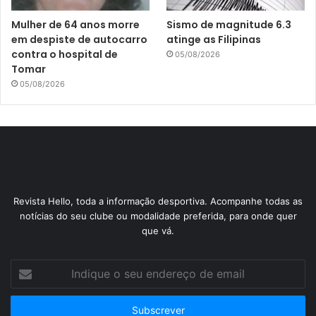
Mulher de 64 anos morre
Sismo de magnitude 6.3
em despiste de autocarro
atinge as Filipinas
contra o hospital de
05/08/2026
Tomar
05/08/2026
Revista Hello, toda a informação desportiva. Acompanhe todas as
notícias do seu clube ou modalidade preferida, para onde quer
que vá.
Indique
o
seu
endereço