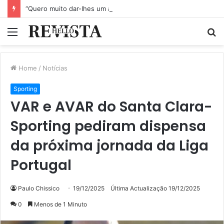
“Quero muito dar-lhes um abraço”: Alexandre Quintas sofre sem notícias dos irmãos que salvou em Alcácer do Sal
Menu
P
p
Home
/
Notícias
Sporting
VAR e AVAR do Santa Clara-
Sporting pediram dispensa
da próxima jornada da Liga
Portugal
Paulo Chissico
19/12/2025
Última Actualização 19/12/2025
0
Menos de 1 Minuto