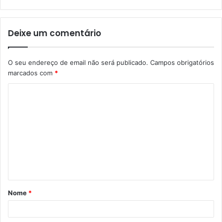
Deixe um comentário
O seu endereço de email não será publicado.
Campos obrigatórios
marcados com
*
C
o
m
e
n
t
á
Nome
*
r
i