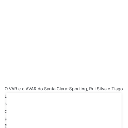
O VAR e o AVAR do Santa Clara-Sporting, Rui Silva e Tiago
Leandro, solicitaram não integrar a 15.ª ronda da Liga,
situação que a Federação Portuguesa de Futebol
confirmou esta sexta-feira. Ambos estavam nomeados
para atuar nos encontros Tondela-Casa Pia e Estoril-SC
Braga, mas a dispensa surge depois do tumulto criado