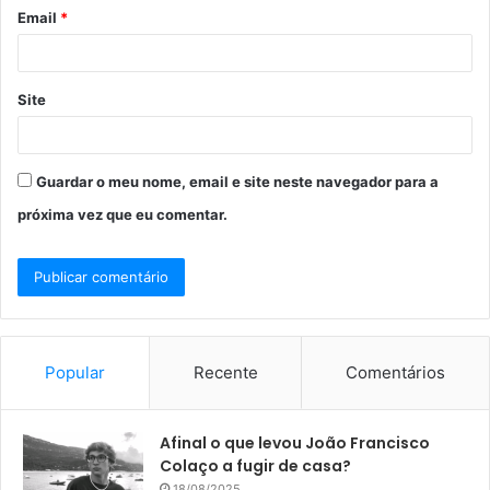
o
Email
*
*
Site
Guardar o meu nome, email e site neste navegador para a
próxima vez que eu comentar.
Popular
Recente
Comentários
Afinal o que levou João Francisco
Colaço a fugir de casa?
18/08/2025