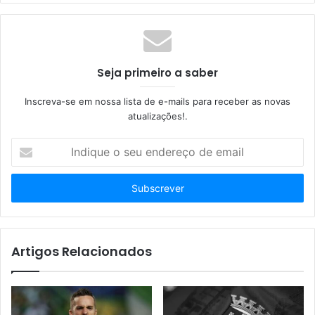
Seja primeiro a saber
Inscreva-se em nossa lista de e-mails para receber as novas
atualizações!.
I
n
d
i
q
u
e
o
Artigos Relacionados
s
e
u
e