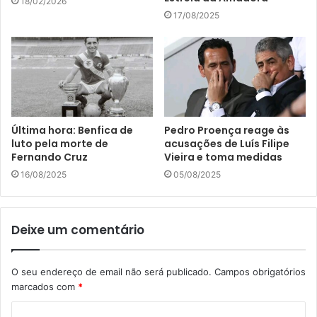
18/02/2026
e
17/08/2025
e
m
a
i
l
Última hora: Benfica de
Pedro Proença reage às
luto pela morte de
acusações de Luís Filipe
Fernando Cruz
Vieira e toma medidas
16/08/2025
05/08/2025
Deixe um comentário
O seu endereço de email não será publicado.
Campos obrigatórios
marcados com
*
C