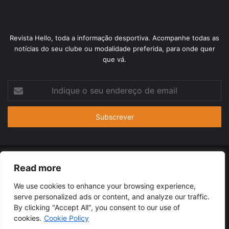
Revista Hello, toda a informação desportiva. Acompanhe todas as
notícias do seu clube ou modalidade preferida, para onde quer
que vá.
Indique
o
seu
endereço
de
email
© Copyright 2026, Todos os Direitos Reservados |
Revista
Read more
Hello
| Orgulhosamente hospedado por
Dreamhost
We use cookies to enhance your browsing experience,
serve personalized ads or content, and analyze our traffic.
Termos de uso
Contacto
Políticas de privacidade
By clicking "Accept All", you consent to our use of
cookies.
Cookie Policy
Facebook
Twitter
YouTube
Instagram