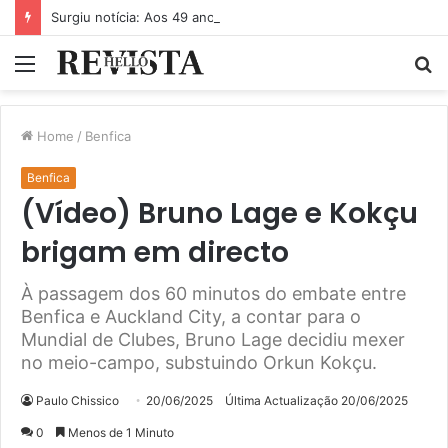
Surgiu notícia: Aos 49 anos, Sandra Felgueiras posa em biquíni: «Em paz»
Menu
P
p
Home
/
Benfica
Benfica
(Vídeo) Bruno Lage e Kokçu
brigam em directo
À passagem dos 60 minutos do embate entre
Benfica e Auckland City, a contar para o
Mundial de Clubes, Bruno Lage decidiu mexer
no meio-campo, substuindo Orkun Kokçu.
Paulo Chissico
20/06/2025
Última Actualização 20/06/2025
0
Menos de 1 Minuto