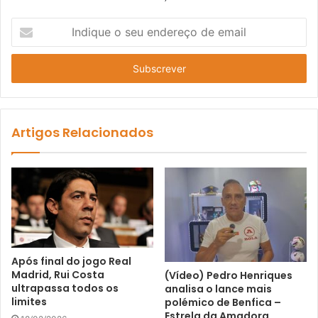
I
n
d
i
q
u
e
o
Artigos Relacionados
s
e
u
e
n
d
e
r
Após final do jogo Real
e
Madrid, Rui Costa
(Vídeo) Pedro Henriques
ç
ultrapassa todos os
analisa o lance mais
o
limites
polémico de Benfica –
d
Estrela da Amadora