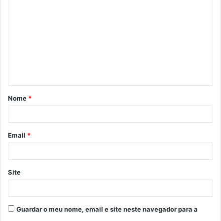
o
m
e
n
t
á
Nome
*
r
i
o
Email
*
*
Site
Guardar o meu nome, email e site neste navegador para a