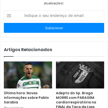
atualizações!.
I
n
d
i
q
u
e
o
Artigos Relacionados
s
e
u
e
n
d
e
r
Última hora: Novas
Adepto do Sp. Braga
e
informações sobre Pablo
MORRE com PARAGEM
ç
Sarabia
cardiorrespiratória na
o
FINAL da Taça da Liga