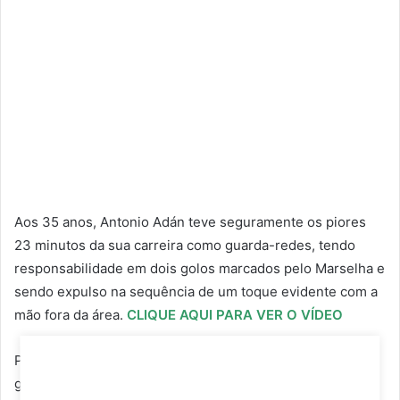
Aos 35 anos, Antonio Adán teve seguramente os piores
23 minutos da sua carreira como guarda-redes, tendo
responsabilidade em dois golos marcados pelo Marselha e
sendo expulso na sequência de um toque evidente com a
mão fora da área.
CLIQUE AQUI PARA VER O VÍDEO
Primeiro, com o Sporting em vantagem no marcador, o
guardião do Sporting recebeu um passe atrasado,