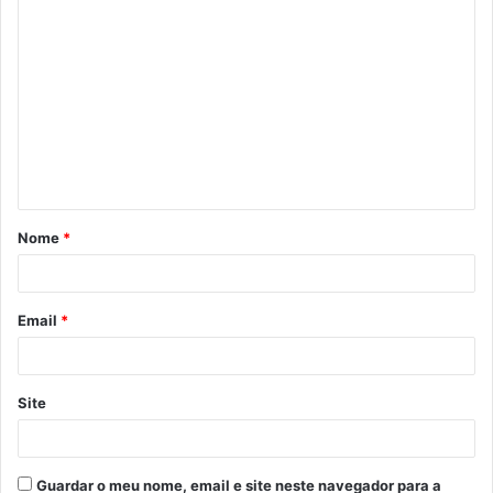
C
o
m
e
n
t
á
Nome
*
r
i
o
Email
*
*
Site
Guardar o meu nome, email e site neste navegador para a