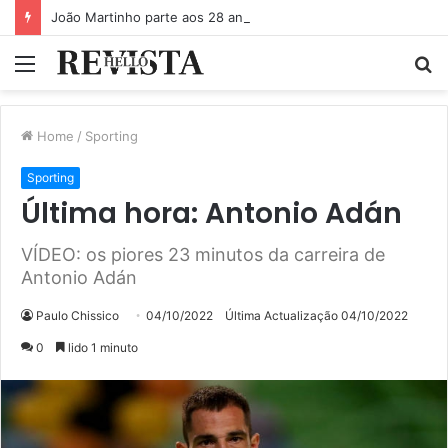
João Martinho parte aos 28 anos de idade. Redes sociais enchem-se de mensagens
Menu
P
p
Home
/
Sporting
Sporting
Última hora: Antonio Adán
VÍDEO: os piores 23 minutos da carreira de
Antonio Adán
Paulo Chissico
04/10/2022
Última Actualização 04/10/2022
0
lido 1 minuto