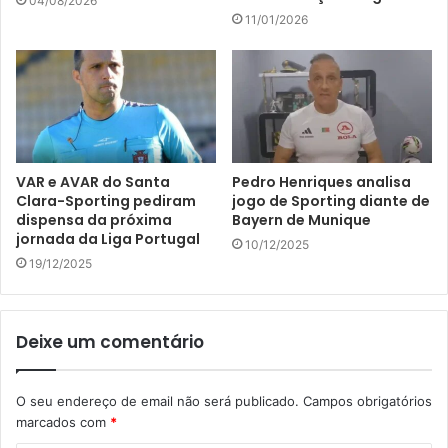
04/08/2026
d
11/01/2026
e
e
m
a
i
l
VAR e AVAR do Santa
Pedro Henriques analisa
Clara-Sporting pediram
jogo de Sporting diante de
dispensa da próxima
Bayern de Munique
jornada da Liga Portugal
10/12/2025
19/12/2025
Deixe um comentário
O seu endereço de email não será publicado.
Campos obrigatórios
marcados com
*