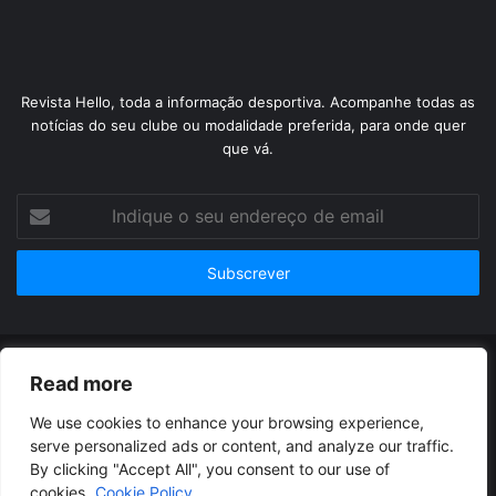
Revista Hello, toda a informação desportiva. Acompanhe todas as
notícias do seu clube ou modalidade preferida, para onde quer
que vá.
Indique
o
seu
endereço
de
email
© Copyright 2026, Todos os Direitos Reservados |
Revista
Read more
Hello
| Orgulhosamente hospedado por
Dreamhost
We use cookies to enhance your browsing experience,
Termos de uso
Contacto
Políticas de privacidade
serve personalized ads or content, and analyze our traffic.
By clicking "Accept All", you consent to our use of
cookies.
Cookie Policy