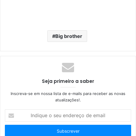
Big brother
Seja primeiro a saber
Inscreva-se em nossa lista de e-mails para receber as novas
atualizações!.
I
n
d
i