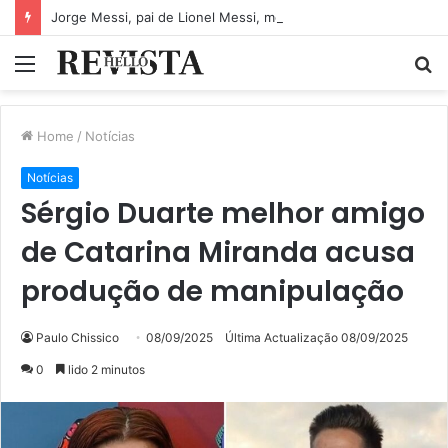
Jorge Messi, pai de Lionel Messi, morre aos 68 anos
Menu
P
p
Home
/
Notícias
Notícias
Sérgio Duarte melhor amigo
de Catarina Miranda acusa
produção de manipulação
Paulo Chissico
08/09/2025
Última Actualização 08/09/2025
0
lido 2 minutos