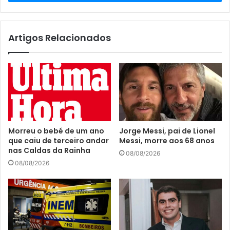
q
u
e
o
Artigos Relacionados
s
e
u
e
n
d
e
r
Morreu o bebé de um ano
Jorge Messi, pai de Lionel
e
que caiu de terceiro andar
Messi, morre aos 68 anos
ç
nas Caldas da Rainha
08/08/2026
o
08/08/2026
d
e
e
m
a
i
l