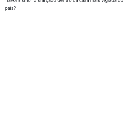
“favoritismo” disfarçado dentro da casa mais vigiada do
país?