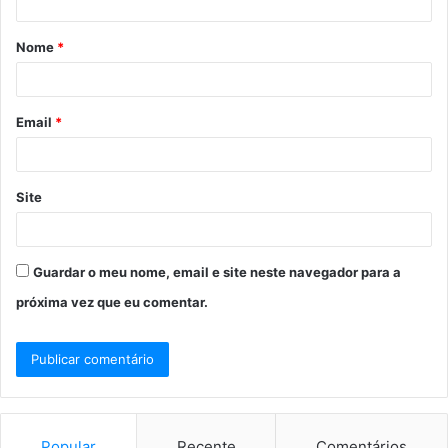
á
Nome
*
r
i
o
Email
*
*
Site
Guardar o meu nome, email e site neste navegador para a
próxima vez que eu comentar.
Popular
Recente
Comentários