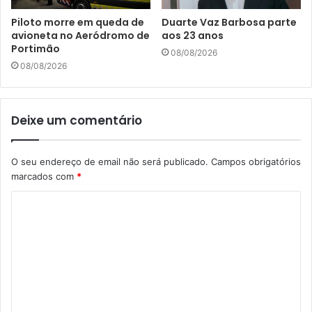
Piloto morre em queda de
Duarte Vaz Barbosa parte
avioneta no Aeródromo de
aos 23 anos
Portimão
08/08/2026
08/08/2026
Deixe um comentário
O seu endereço de email não será publicado.
Campos obrigatórios
marcados com
*
C
o
m
e
n
t