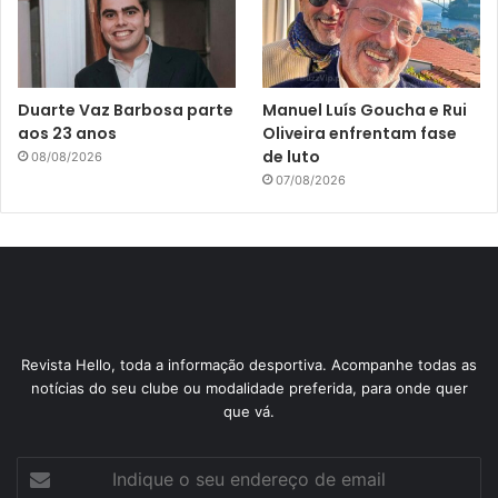
Duarte Vaz Barbosa parte
Manuel Luís Goucha e Rui
aos 23 anos
Oliveira enfrentam fase
de luto
08/08/2026
07/08/2026
Revista Hello, toda a informação desportiva. Acompanhe todas as
notícias do seu clube ou modalidade preferida, para onde quer
que vá.
Indique
o