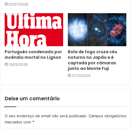
02/07/2026
e
e
m
a
i
l
Português condenado por
Bola de fogo cruza céu
incêndio mortal no Lignon
noturno no Japão e é
captada por câmaras
15/05/2026
junto ao Monte Fuji
27/12/2025
Deixe um comentário
O seu endereço de email não será publicado.
Campos obrigatórios
marcados com
*