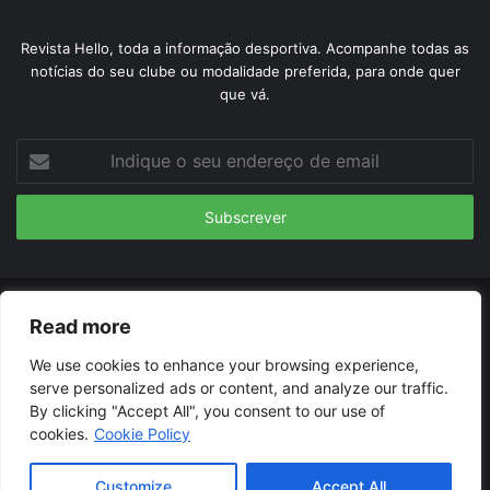
Revista Hello, toda a informação desportiva. Acompanhe todas as
notícias do seu clube ou modalidade preferida, para onde quer
que vá.
Indique
o
seu
endereço
de
email
© Copyright 2026, Todos os Direitos Reservados |
Revista
Read more
Hello
| Orgulhosamente hospedado por
Dreamhost
We use cookies to enhance your browsing experience,
serve personalized ads or content, and analyze our traffic.
Termos de uso
Contacto
Políticas de privacidade
By clicking "Accept All", you consent to our use of
cookies.
Cookie Policy
Facebook
Twitter
YouTube
Instagram
Customize
Accept All