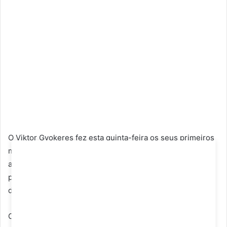
O Viktor Gyokeres fez esta quinta-feira os seus primeiros
minutos com a camisola do Arsenal, mas a estreia do
avançado sueco ficou longe de ser feliz. Os ‘gunners’
perderam por 1-0 frente ao Tottenham, no primeiro dérbi
de Londres da temporada, disputado em Hong Kong.
O reforço ex-Sporting entrou aos 77 minutos, mas não