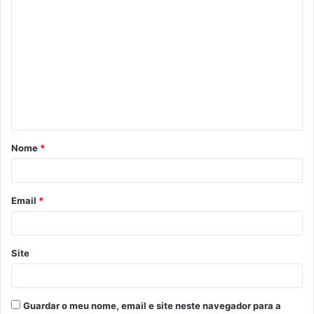
C
o
m
e
n
t
á
Nome
*
r
i
o
Email
*
*
Site
Guardar o meu nome, email e site neste navegador para a