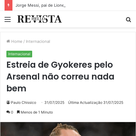
Jorge Messi, pai de Lionel Messi, morre aos 68 anos
Menu
P
p
Home
/
Internacional
Internacional
Estreia de Gyokeres pelo
Arsenal não correu nada
bem
Paulo Chissico
31/07/2025
Última Actualização 31/07/2025
0
Menos de 1 Minuto