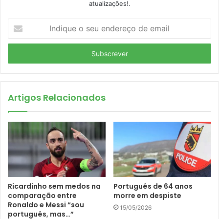
atualizações!.
I
n
d
i
q
u
e
o
Artigos Relacionados
s
e
u
e
n
d
e
r
Ricardinho sem medos na
Português de 64 anos
e
comparação entre
morre em despiste
ç
Ronaldo e Messi “sou
15/05/2026
o
português, mas…”
d