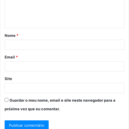
e
n
t
á
Nome
*
r
i
o
Email
*
*
Site
Guardar o meu nome, email e site neste navegador para a
próxima vez que eu comentar.