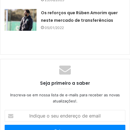
Os reforços que Rúben Amorim quer
neste mercado de transferências
05/01/2022
Seja primeiro a saber
Inscreva-se em nossa lista de e-mails para receber as novas
atualizações!.
I
n
d