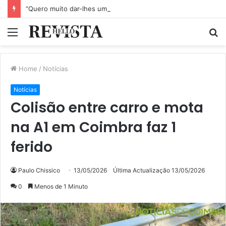
“Quero muito dar-lhes um abraço”: Alexandre Quintas sofre sem notícias dos irmãos que salvou em Alcácer do Sal
Menu
P
p
Home
/
Notícias
Notícias
Colisão entre carro e mota
na A1 em Coimbra faz 1
ferido
Paulo Chissico
13/05/2026
Última Actualização 13/05/2026
0
Menos de 1 Minuto