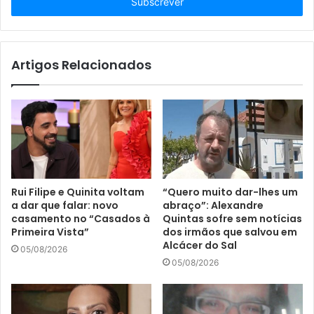
i
q
u
e
o
Artigos Relacionados
s
e
u
e
n
d
e
r
Rui Filipe e Quinita voltam
“Quero muito dar-lhes um
e
a dar que falar: novo
abraço”: Alexandre
ç
casamento no “Casados à
Quintas sofre sem notícias
o
Primeira Vista”
dos irmãos que salvou em
d
Alcácer do Sal
05/08/2026
e
05/08/2026
e
m
a
i