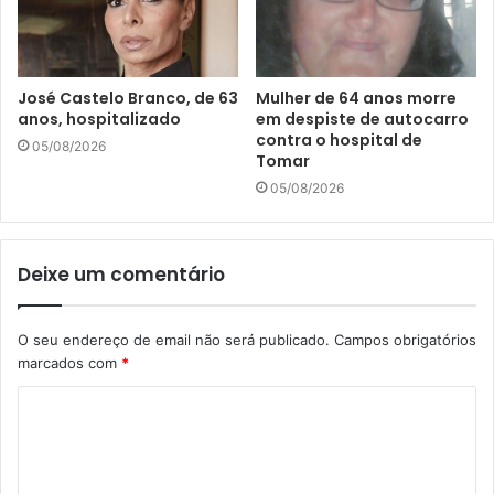
l
José Castelo Branco, de 63
Mulher de 64 anos morre
anos, hospitalizado
em despiste de autocarro
contra o hospital de
05/08/2026
Tomar
05/08/2026
Deixe um comentário
O seu endereço de email não será publicado.
Campos obrigatórios
marcados com
*
C
o
m