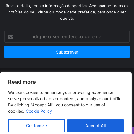
Revista Hello, toda a informação desportiva. Acompanhe todas as
notícias do seu clube ou modalidade preferida, para onde quer
que vá.
Indique
o
seu
endereço
de
email
© Copyright 2026, Todos os Direitos Reservados |
Revista
Read more
Hello
| Orgulhosamente hospedado por
Dreamhost
We use cookies to enhance your browsing experience,
serve personalized ads or content, and analyze our traffic.
Termos de uso
Contacto
Políticas de privacidade
By clicking "Accept All", you consent to our use of
cookies.
Cookie Policy
Facebook
Twitter
YouTube
Instagram
Customize
Accept All