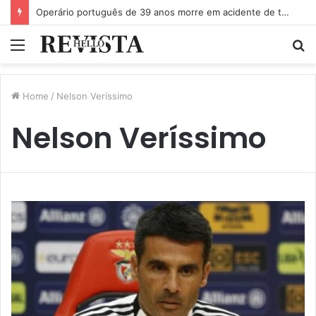
Operário português de 39 anos morre em acidente de trabalho em Crans Montana
Menu
P
p
Home
/
Nelson Veríssimo
Nelson Veríssimo