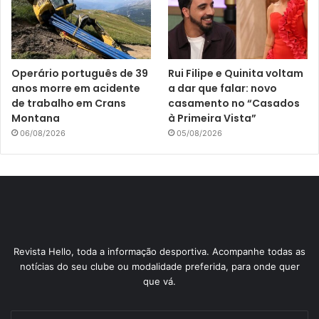
Operário português de 39
Rui Filipe e Quinita voltam
anos morre em acidente
a dar que falar: novo
de trabalho em Crans
casamento no “Casados
Montana
à Primeira Vista”
06/08/2026
05/08/2026
Revista Hello, toda a informação desportiva. Acompanhe todas as
notícias do seu clube ou modalidade preferida, para onde quer
que vá.
Indique