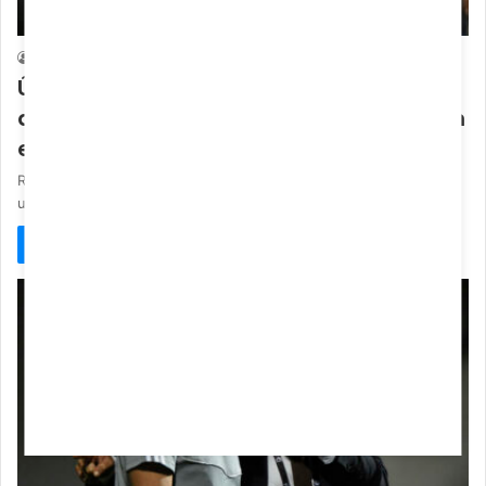
Benfica
Paulo Chissico
14/05/2022
0
Última hora: Rui Pedro Braz despede-se
de Nelson Veríssimo e deixa mensagem
emocionante
Rui Pedro Braz recorreu à sua página de Instagram para deixar
uma sentida dedicatória a Nelson Veríssimo, que está de…
Ler Mais »