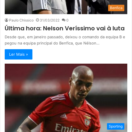
Benfica
Paulo Chissico
31/03/2022
0
Última hora: Nelson Veríssimo vai à luta
Desde que, em janeiro passado, deixou o comando da equipa B e
pegou na equipa principal do Benfica, que Nélson…
Ler Mais »
Sporting