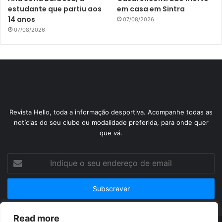
estudante que partiu aos
em casa em Sintra
14 anos
07/08/2026
07/08/2026
Revista Hello, toda a informação desportiva. Acompanhe todas as
notícias do seu clube ou modalidade preferida, para onde quer
que vá.
Indique
o
seu
endereço
de
email
Read more