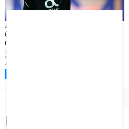
FC Porto
Paulo Chissico
12/06/2025
0
Última hora: Iker Casillas cobra dívida
milionária ao FC Porto
Segundo adianta o jornal Público, Iker Casillas apresentou um
processo contra o FC Porto e a seguradora Fidelidade devido a
uma dívida…
Ler Mais »
Popular
Recente
Comentários
Afinal o que levou João Francisco
Colaço a fugir de casa?